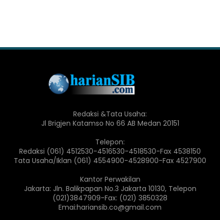
Redaksi &Tata Usaha:
Jl Brigjen Katamso No 66 AB Medan 20151
Telepon:
Redaksi (061) 4512530-4516530-4518530-Fax 4538150
Tata Usaha/Iklan (061) 4554900-4528900-Fax 4527900
Kantor Perwakilan
Jakarta: Jln. Balikpapan No.3 Jakarta 10130, Telepon
(021)3847909-Fax: (021) 3850328
Emai:hariansib.co@gmail.com