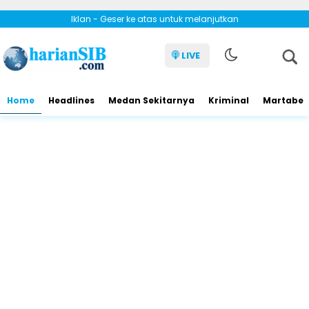
Iklan - Geser ke atas untuk melanjutkan
LIVE
Home
Headlines
Medan Sekitarnya
Kriminal
Martabe