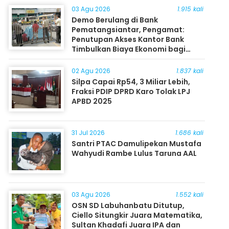
03 Agu 2026
1.915 kali
Demo Berulang di Bank
Pematangsiantar, Pengamat:
Penutupan Akses Kantor Bank
Timbulkan Biaya Ekonomi bagi
Masyarakat
02 Agu 2026
1.837 kali
Silpa Capai Rp54, 3 Miliar Lebih,
Fraksi PDIP DPRD Karo Tolak LPJ
APBD 2025
31 Jul 2026
1.686 kali
Santri PTAC Damulipekan Mustafa
Wahyudi Rambe Lulus Taruna AAL
03 Agu 2026
1.552 kali
OSN SD Labuhanbatu Ditutup,
Ciello Situngkir Juara Matematika,
Sultan Khadafi Juara IPA dan