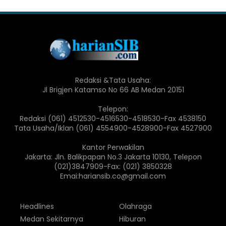
Redaksi &Tata Usaha:
Jl Brigjen Katamso No 66 AB Medan 20151
Telepon:
Redaksi (061) 4512530-4516530-4518530-Fax 4538150
Tata Usaha/Iklan (061) 4554900-4528900-Fax 4527900
Kantor Perwakilan
Jakarta: Jln. Balikpapan No.3 Jakarta 10130, Telepon
(021)3847909-Fax: (021) 3850328
Emai:hariansib.co@gmail.com
Headlines
Olahraga
Medan Sekitarnya
Hiburan