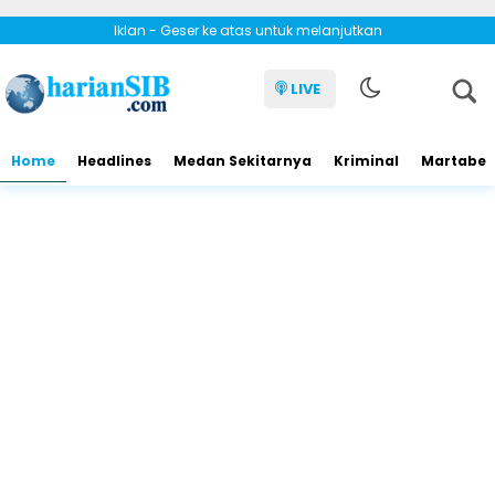
Iklan - Geser ke atas untuk melanjutkan
LIVE
Home
Headlines
Medan Sekitarnya
Kriminal
Martabe