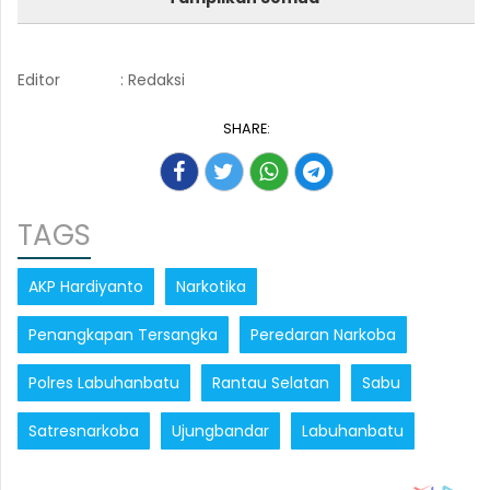
Editor
: Redaksi
SHARE:
TAGS
AKP Hardiyanto
Narkotika
Penangkapan Tersangka
Peredaran Narkoba
Polres Labuhanbatu
Rantau Selatan
Sabu
Satresnarkoba
Ujungbandar
Labuhanbatu