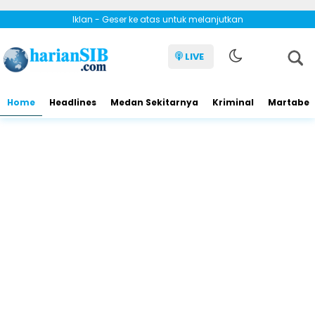
Iklan - Geser ke atas untuk melanjutkan
LIVE
Home
Headlines
Medan Sekitarnya
Kriminal
Martabe