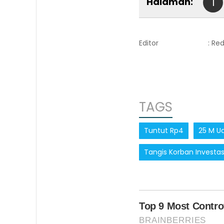
Halaman:
1
Editor
: Re
TAGS
Tuntut Rp4
25 M U
Tangis Korban Investa