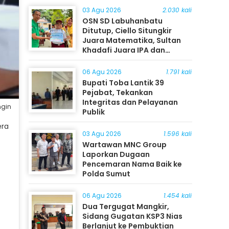
03 Agu 2026
2.030 kali
OSN SD Labuhanbatu
Ditutup, Ciello Situngkir
Juara Matematika, Sultan
Khadafi Juara IPA dan
Timothy Rangkuti Juara IPS
06 Agu 2026
1.791 kali
Bupati Toba Lantik 39
Pejabat, Tekankan
Integritas dan Pelayanan
ngin
Publik
era
03 Agu 2026
1.596 kali
Wartawan MNC Group
Laporkan Dugaan
Pencemaran Nama Baik ke
Polda Sumut
06 Agu 2026
1.454 kali
Dua Tergugat Mangkir,
Sidang Gugatan KSP3 Nias
Berlanjut ke Pembuktian