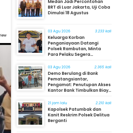
Medan Jadi Percontohan
BRT di Luar Jakarta, Uji Coba
Dimulai 18 Agustus
03 Agu 2026
3.233 kali
view
Keluarga Korban
Penganiayaan Datangi
Polsek Rambutan, Minta
Para Pelaku Segera
Ditangkap
03 Agu 2026
2.365 kali
Demo Berulang di Bank
Pematangsiantar,
Pengamat: Penutupan Akses
Kantor Bank Timbulkan Biaya
Ekonomi bagi Masyarakat
21 jam lalu
2.210 kali
Kapolsek Patumbak dan
Kanit Reskrim Polsek Delitua
Berganti