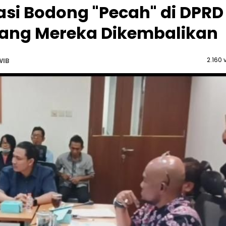
asi Bodong "Pecah" di DPRD
Uang Mereka Dikembalikan
2.160 
WIB