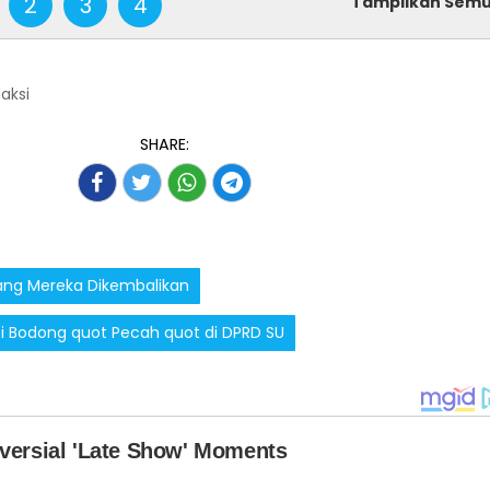
2
3
4
Tampilkan Sem
daksi
SHARE:
ang Mereka Dikembalikan
si Bodong quot Pecah quot di DPRD SU