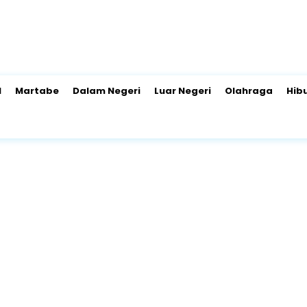
l
Martabe
Dalam Negeri
Luar Negeri
Olahraga
Hib