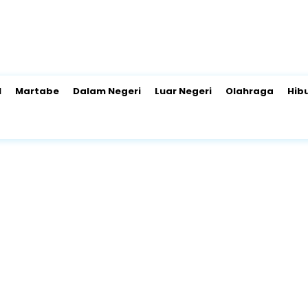
l
Martabe
Dalam Negeri
Luar Negeri
Olahraga
Hib