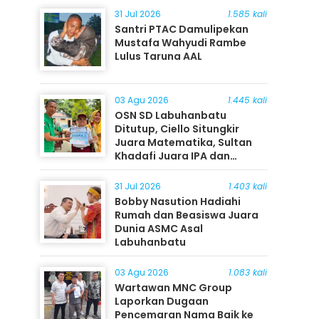
31 Jul 2026
1.585 kali
Santri PTAC Damulipekan
Mustafa Wahyudi Rambe
Lulus Taruna AAL
03 Agu 2026
1.445 kali
OSN SD Labuhanbatu
Ditutup, Ciello Situngkir
Juara Matematika, Sultan
Khadafi Juara IPA dan
Timothy Rangkuti Juara IPS
31 Jul 2026
1.403 kali
Bobby Nasution Hadiahi
Rumah dan Beasiswa Juara
Dunia ASMC Asal
Labuhanbatu
03 Agu 2026
1.083 kali
Wartawan MNC Group
Laporkan Dugaan
Pencemaran Nama Baik ke