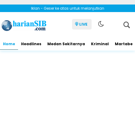
Iklan - Geser ke atas untuk melanjutkan
LIVE
Home
Headlines
Medan Sekitarnya
Kriminal
Martabe