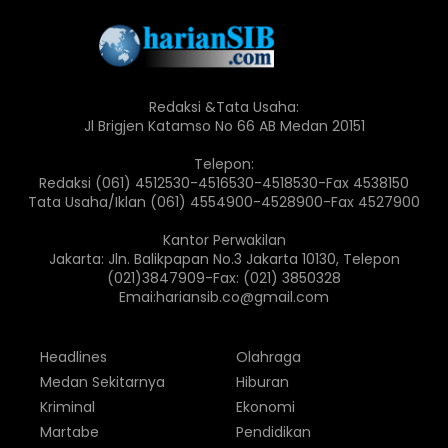
Redaksi &Tata Usaha:
Jl Brigjen Katamso No 66 AB Medan 20151
Telepon:
Redaksi (061) 4512530-4516530-4518530-Fax 4538150
Tata Usaha/Iklan (061) 4554900-4528900-Fax 4527900
Kantor Perwakilan
Jakarta: Jln. Balikpapan No.3 Jakarta 10130, Telepon
(021)3847909-Fax: (021) 3850328
Emai:hariansib.co@gmail.com
Headlines
Olahraga
Medan Sekitarnya
Hiburan
Kriminal
Ekonomi
Martabe
Pendidikan