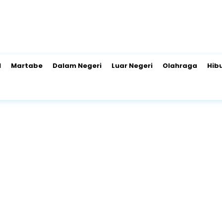
l
Martabe
Dalam Negeri
Luar Negeri
Olahraga
Hib