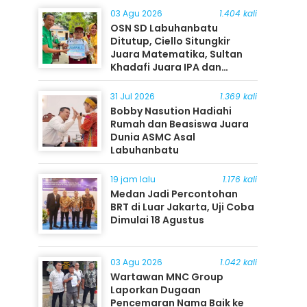
03 Agu 2026
1.404 kali
OSN SD Labuhanbatu
Ditutup, Ciello Situngkir
Juara Matematika, Sultan
Khadafi Juara IPA dan
Timothy Rangkuti Juara IPS
31 Jul 2026
1.369 kali
Bobby Nasution Hadiahi
Rumah dan Beasiswa Juara
Dunia ASMC Asal
Labuhanbatu
19 jam lalu
1.176 kali
Medan Jadi Percontohan
BRT di Luar Jakarta, Uji Coba
Dimulai 18 Agustus
03 Agu 2026
1.042 kali
Wartawan MNC Group
Laporkan Dugaan
Pencemaran Nama Baik ke