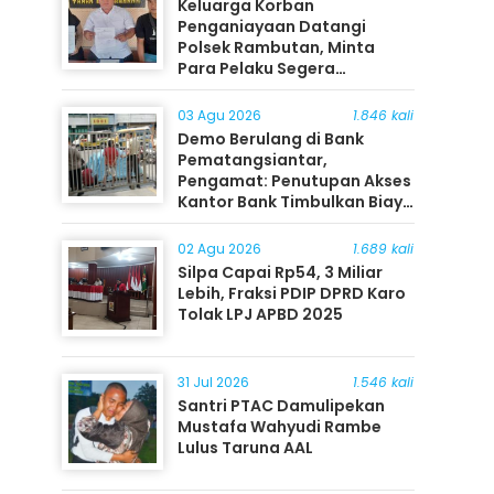
Keluarga Korban
Penganiayaan Datangi
Polsek Rambutan, Minta
Para Pelaku Segera
Ditangkap
03 Agu 2026
1.846 kali
Demo Berulang di Bank
Pematangsiantar,
Pengamat: Penutupan Akses
Kantor Bank Timbulkan Biaya
Ekonomi bagi Masyarakat
02 Agu 2026
1.689 kali
Silpa Capai Rp54, 3 Miliar
Lebih, Fraksi PDIP DPRD Karo
Tolak LPJ APBD 2025
31 Jul 2026
1.546 kali
Santri PTAC Damulipekan
Mustafa Wahyudi Rambe
Lulus Taruna AAL