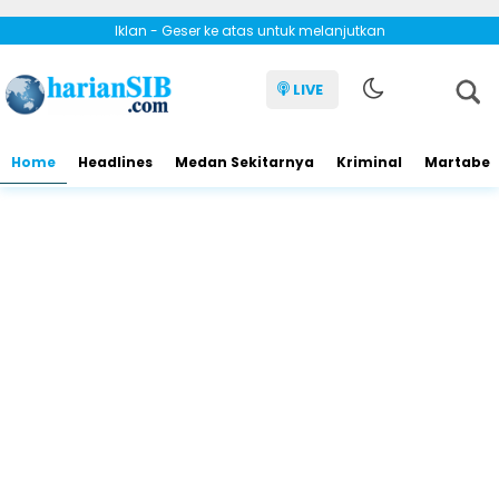
Iklan - Geser ke atas untuk melanjutkan
LIVE
Home
Headlines
Medan Sekitarnya
Kriminal
Martabe