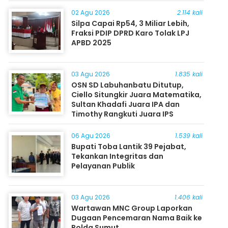
Masyarakat
02 Agu 2026
2.114 kali
Silpa Capai Rp54, 3 Miliar Lebih,
Fraksi PDIP DPRD Karo Tolak LPJ
APBD 2025
03 Agu 2026
1.835 kali
OSN SD Labuhanbatu Ditutup,
Ciello Situngkir Juara Matematika,
Sultan Khadafi Juara IPA dan
Timothy Rangkuti Juara IPS
06 Agu 2026
1.539 kali
Bupati Toba Lantik 39 Pejabat,
Tekankan Integritas dan
Pelayanan Publik
03 Agu 2026
1.406 kali
Wartawan MNC Group Laporkan
Dugaan Pencemaran Nama Baik ke
Polda Sumut