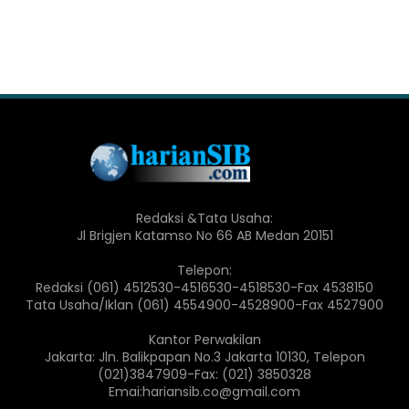
Redaksi &Tata Usaha:
Jl Brigjen Katamso No 66 AB Medan 20151
Telepon:
Redaksi (061) 4512530-4516530-4518530-Fax 4538150
Tata Usaha/Iklan (061) 4554900-4528900-Fax 4527900
Kantor Perwakilan
Jakarta: Jln. Balikpapan No.3 Jakarta 10130, Telepon
(021)3847909-Fax: (021) 3850328
Emai:hariansib.co@gmail.com