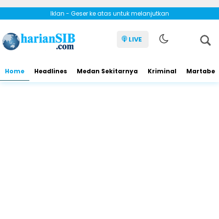
Iklan - Geser ke atas untuk melanjutkan
LIVE
Home
Headlines
Medan Sekitarnya
Kriminal
Martabe