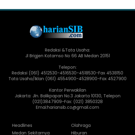
Redaksi &Tata Usaha:
Jl Brigjen Katamso No 66 AB Medan 20151
Telepon:
Redaksi (061) 4512530-4516530-4518530-Fax 4538150
Tata Usaha/Iklan (061) 4554900-4528900-Fax 4527900
Kantor Perwakilan
Jakarta: Jln. Balikpapan No.3 Jakarta 10130, Telepon
(021)3847909-Fax: (021) 3850328
Emai:hariansib.co@gmail.com
Headlines
Olahraga
Medan Sekitarnya
Hiburan