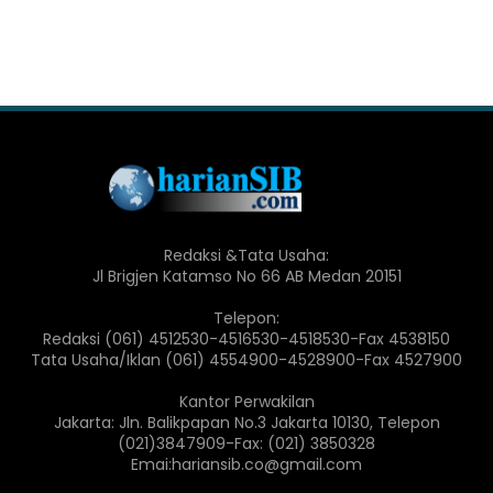
Redaksi &Tata Usaha:
Jl Brigjen Katamso No 66 AB Medan 20151
Telepon:
Redaksi (061) 4512530-4516530-4518530-Fax 4538150
Tata Usaha/Iklan (061) 4554900-4528900-Fax 4527900
Kantor Perwakilan
Jakarta: Jln. Balikpapan No.3 Jakarta 10130, Telepon
(021)3847909-Fax: (021) 3850328
Emai:hariansib.co@gmail.com