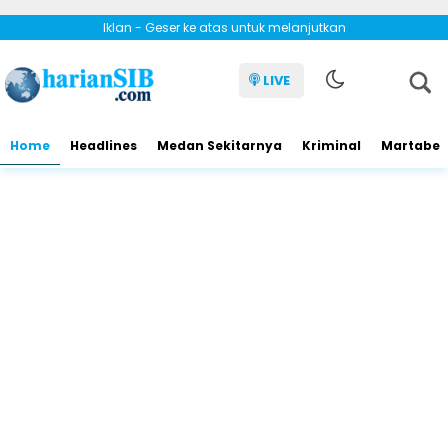
Iklan - Geser ke atas untuk melanjutkan
LIVE
Home
Headlines
Medan Sekitarnya
Kriminal
Martabe