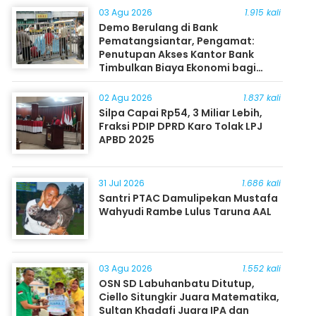
03 Agu 2026
1.915 kali
Demo Berulang di Bank
Pematangsiantar, Pengamat:
Penutupan Akses Kantor Bank
Timbulkan Biaya Ekonomi bagi
Masyarakat
02 Agu 2026
1.837 kali
Silpa Capai Rp54, 3 Miliar Lebih,
Fraksi PDIP DPRD Karo Tolak LPJ
APBD 2025
31 Jul 2026
1.686 kali
Santri PTAC Damulipekan Mustafa
Wahyudi Rambe Lulus Taruna AAL
03 Agu 2026
1.552 kali
OSN SD Labuhanbatu Ditutup,
Ciello Situngkir Juara Matematika,
Sultan Khadafi Juara IPA dan