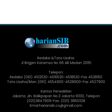
Redaksi &Tata Usaha:
Jl Brigjen Katamso No 66 AB Medan 20151
Telepon:
Redaksi (061) 4512530-4516530-4518530-Fax 4538150
Tata Usaha/Iklan (061) 4554900-4528900-Fax 4527900
Kantor Perwakilan
Jakarta: Jln. Balikpapan No.3 Jakarta 10130, Telepon
(021)3847909-Fax: (021) 3850328
Emai:hariansib.co@gmail.com