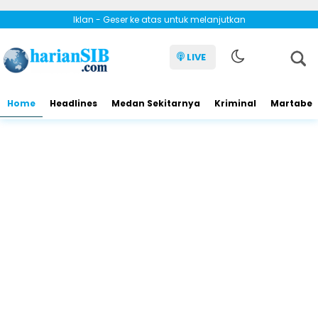
Iklan - Geser ke atas untuk melanjutkan
LIVE
Home
Headlines
Medan Sekitarnya
Kriminal
Martabe