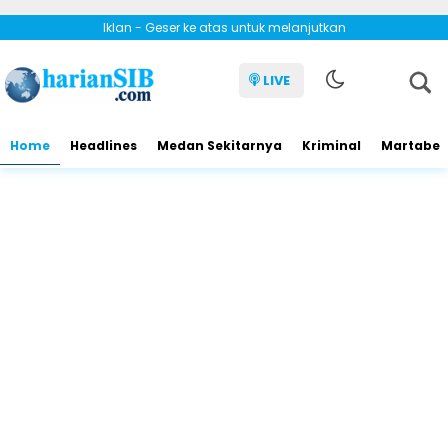
Iklan - Geser ke atas untuk melanjutkan
LIVE
Home
Headlines
Medan Sekitarnya
Kriminal
Martabe