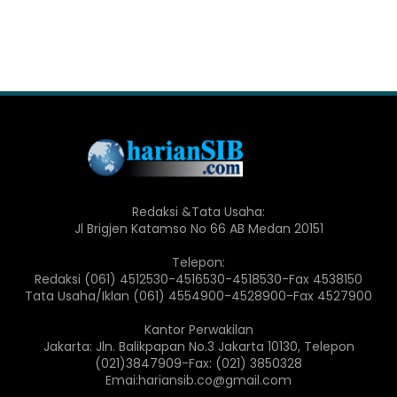
Redaksi &Tata Usaha:
Jl Brigjen Katamso No 66 AB Medan 20151
Telepon:
Redaksi (061) 4512530-4516530-4518530-Fax 4538150
Tata Usaha/Iklan (061) 4554900-4528900-Fax 4527900
Kantor Perwakilan
Jakarta: Jln. Balikpapan No.3 Jakarta 10130, Telepon
(021)3847909-Fax: (021) 3850328
Emai:hariansib.co@gmail.com