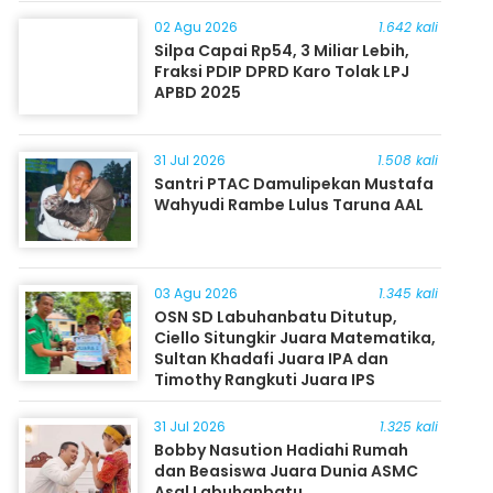
Masyarakat
02 Agu 2026
1.642 kali
Silpa Capai Rp54, 3 Miliar Lebih,
Fraksi PDIP DPRD Karo Tolak LPJ
APBD 2025
31 Jul 2026
1.508 kali
Santri PTAC Damulipekan Mustafa
Wahyudi Rambe Lulus Taruna AAL
03 Agu 2026
1.345 kali
OSN SD Labuhanbatu Ditutup,
Ciello Situngkir Juara Matematika,
Sultan Khadafi Juara IPA dan
Timothy Rangkuti Juara IPS
31 Jul 2026
1.325 kali
Bobby Nasution Hadiahi Rumah
dan Beasiswa Juara Dunia ASMC
Asal Labuhanbatu