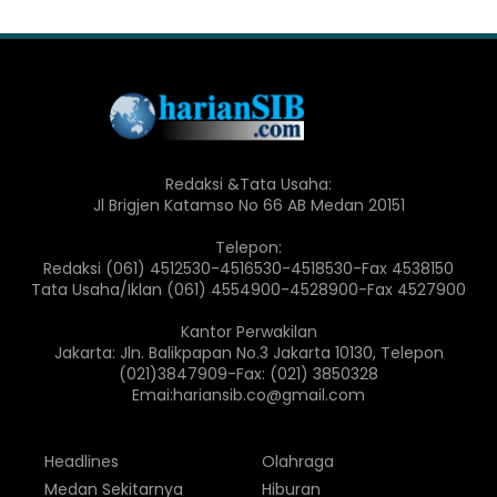
Redaksi &Tata Usaha:
Jl Brigjen Katamso No 66 AB Medan 20151
Telepon:
Redaksi (061) 4512530-4516530-4518530-Fax 4538150
Tata Usaha/Iklan (061) 4554900-4528900-Fax 4527900
Kantor Perwakilan
Jakarta: Jln. Balikpapan No.3 Jakarta 10130, Telepon
(021)3847909-Fax: (021) 3850328
Emai:hariansib.co@gmail.com
Headlines
Olahraga
Medan Sekitarnya
Hiburan