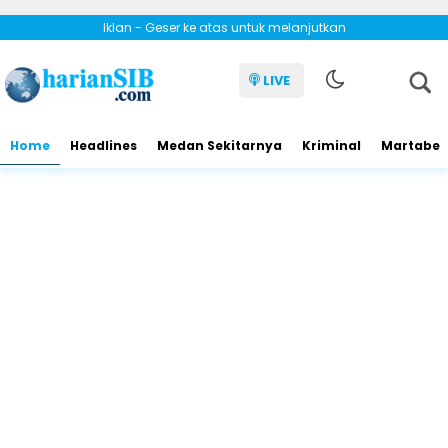
Iklan - Geser ke atas untuk melanjutkan
LIVE
Home
Headlines
Medan Sekitarnya
Kriminal
Martabe