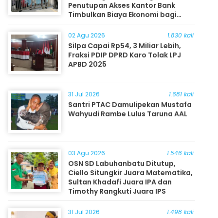
Penutupan Akses Kantor Bank
Timbulkan Biaya Ekonomi bagi
Masyarakat
02 Agu 2026
1.830 kali
Silpa Capai Rp54, 3 Miliar Lebih,
Fraksi PDIP DPRD Karo Tolak LPJ
APBD 2025
31 Jul 2026
1.681 kali
Santri PTAC Damulipekan Mustafa
Wahyudi Rambe Lulus Taruna AAL
03 Agu 2026
1.546 kali
OSN SD Labuhanbatu Ditutup,
Ciello Situngkir Juara Matematika,
Sultan Khadafi Juara IPA dan
Timothy Rangkuti Juara IPS
31 Jul 2026
1.498 kali