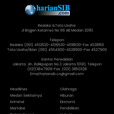
Redaksi &Tata Usaha:
Jl Brigjen Katamso No 66 AB Medan 20151
Telepon:
Redaksi (061) 4512530-4516530-4518530-Fax 4538150
Tata Usaha/Iklan (061) 4554900-4528900-Fax 4527900
Kantor Perwakilan
Jakarta: Jln. Balikpapan No.3 Jakarta 10130, Telepon
(021)3847909-Fax: (021) 3850328
Emai:hariansib.co@gmail.com
Headlines
Olahraga
Medan Sekitarnya
Hiburan
Kriminal
Ekonomi
Martabe
Pendidikan