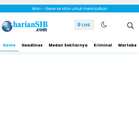
Iklan - Geser ke atas untuk melanjutkan
LIVE
Home
Headlines
Medan Sekitarnya
Kriminal
Martabe