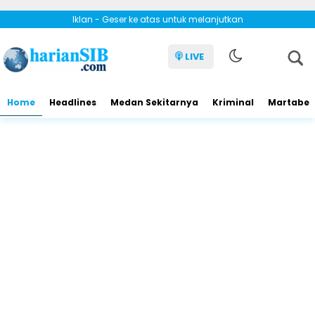
Iklan - Geser ke atas untuk melanjutkan
LIVE
Home
Headlines
Medan Sekitarnya
Kriminal
Martabe