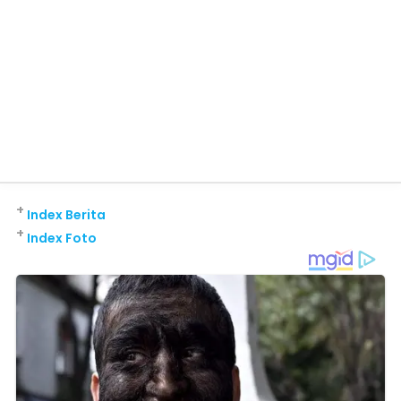
+
Index Berita
+
Index Foto