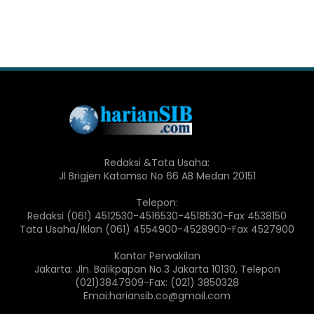
Redaksi &Tata Usaha:
Jl Brigjen Katamso No 66 AB Medan 20151
Telepon:
Redaksi (061) 4512530-4516530-4518530-Fax 4538150
Tata Usaha/Iklan (061) 4554900-4528900-Fax 4527900
Kantor Perwakilan
Jakarta: Jln. Balikpapan No.3 Jakarta 10130, Telepon
(021)3847909-Fax: (021) 3850328
Emai:hariansib.co@gmail.com