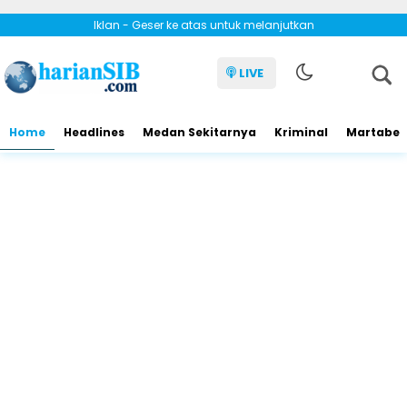
Iklan - Geser ke atas untuk melanjutkan
LIVE
Home
Headlines
Medan Sekitarnya
Kriminal
Martabe