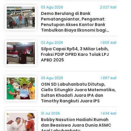
03 Agu 2026
2.027 kali
Demo Berulang di Bank
Pematangsiantar, Pengamat:
Penutupan Akses Kantor Bank
Timbulkan Biaya Ekonomi bagi
Masyarakat
02 Agu 2026
1.955 kali
Silpa Capai Rp54, 3 Miliar Lebih,
Fraksi PDIP DPRD Karo Tolak LPJ
APBD 2025
03 Agu 2026
1.687 kali
OSN SD Labuhanbatu Ditutup,
Ciello Situngkir Juara Matematika,
Sultan Khadafi Juara IPA dan
Timothy Rangkuti Juara IPS
31 Jul 2026
1.634 kali
Bobby Nasution Hadiahi Rumah
dan Beasiswa Juara Dunia ASMC
Asal Labuhanbatu