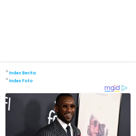
+
Index Berita
+
Index Foto