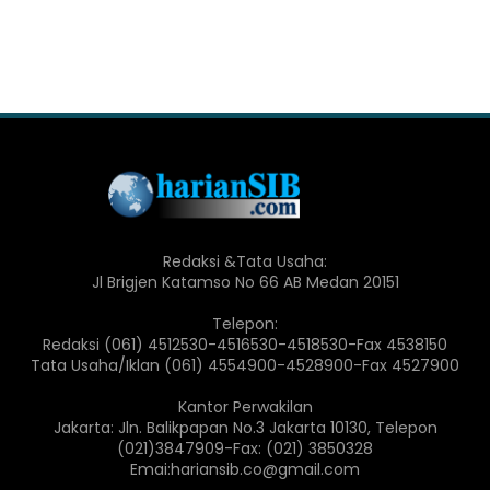
Redaksi &Tata Usaha:
Jl Brigjen Katamso No 66 AB Medan 20151
Telepon:
Redaksi (061) 4512530-4516530-4518530-Fax 4538150
Tata Usaha/Iklan (061) 4554900-4528900-Fax 4527900
Kantor Perwakilan
Jakarta: Jln. Balikpapan No.3 Jakarta 10130, Telepon
(021)3847909-Fax: (021) 3850328
Emai:hariansib.co@gmail.com