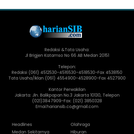
Redaksi &Tata Usaha:
Jl Brigjen Katamso No 66 AB Medan 20151
Telepon:
Redaksi (061) 4512530-4516530-4518530-Fax 4538150
Tata Usaha/Iklan (061) 4554900-4528900-Fax 4527900
Kantor Perwakilan
Jakarta: Jln. Balikpapan No.3 Jakarta 10130, Telepon
(021)3847909-Fax: (021) 3850328
Emai:hariansib.co@gmail.com
Headlines
Olahraga
Medan Sekitarnya
Hiburan