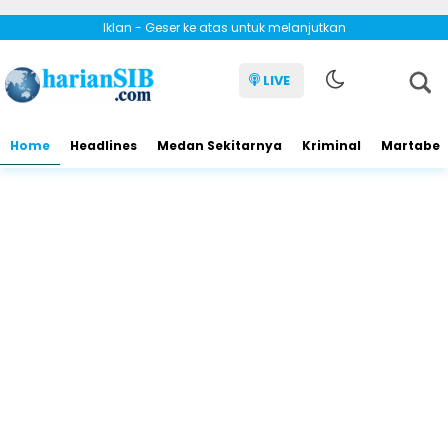
Iklan - Geser ke atas untuk melanjutkan
LIVE
Home
Headlines
Medan Sekitarnya
Kriminal
Martabe