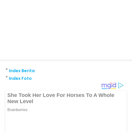
+
Index Berita
+
Index Foto