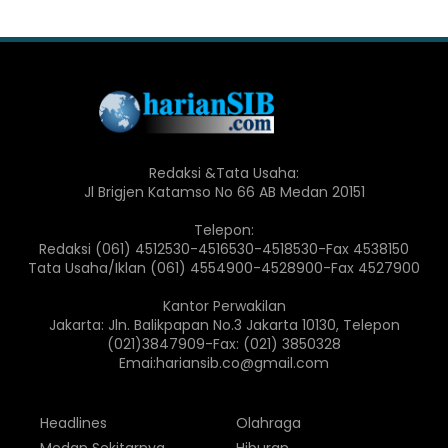
Redaksi &Tata Usaha:
Jl Brigjen Katamso No 66 AB Medan 20151
Telepon:
Redaksi (061) 4512530-4516530-4518530-Fax 4538150
Tata Usaha/Iklan (061) 4554900-4528900-Fax 4527900
Kantor Perwakilan
Jakarta: Jln. Balikpapan No.3 Jakarta 10130, Telepon
(021)3847909-Fax: (021) 3850328
Emai:hariansib.co@gmail.com
Headlines
Olahraga