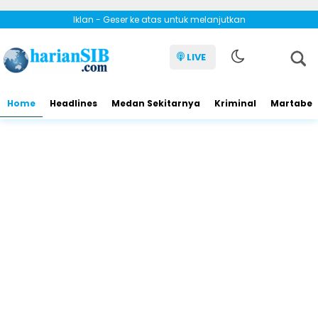
Iklan - Geser ke atas untuk melanjutkan
LIVE
Home
Headlines
Medan Sekitarnya
Kriminal
Martabe