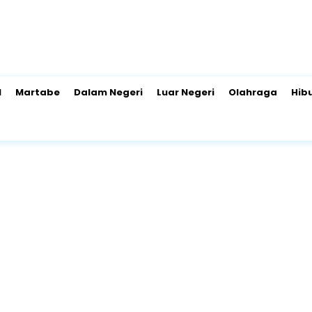
l
Martabe
Dalam Negeri
Luar Negeri
Olahraga
Hib