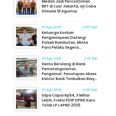
Medan Jadi Percontohan
BRT di Luar Jakarta, Uji Coba
Dimulai 18 Agustus
03 Agu 2026
2.857 kali
Keluarga Korban
Penganiayaan Datangi
Polsek Rambutan, Minta
Para Pelaku Segera
Ditangkap
03 Agu 2026
2.115 kali
Demo Berulang di Bank
Pematangsiantar,
Pengamat: Penutupan Akses
Kantor Bank Timbulkan Biaya
Ekonomi bagi Masyarakat
02 Agu 2026
2.053 kali
Silpa Capai Rp54, 3 Miliar
Lebih, Fraksi PDIP DPRD Karo
Tolak LPJ APBD 2025