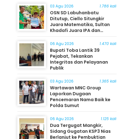
03 Agu 2026
1.786 kali
OSN SD Labuhanbatu
Ditutup, Ciello Situngkir
Juara Matematika, Sultan
Khadafi Juara IPA dan
Timothy Rangkuti Juara IPS
06 Agu 2026
1.470 kali
Bupati Toba Lantik 39
Pejabat, Tekankan
Integritas dan Pelayanan
Publik
03 Agu 2026
1.365 kali
Wartawan MNC Group
Laporkan Dugaan
Pencemaran Nama Baik ke
Polda Sumut
06 Agu 2026
1.125 kali
Dua Tergugat Mangkir,
Sidang Gugatan KSP3 Nias
Berlanjut ke Pembuktian