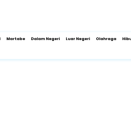
l
Martabe
Dalam Negeri
Luar Negeri
Olahraga
Hib