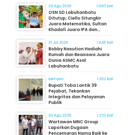
03 Agu 2026
1.690 kali
OSN SD Labuhanbatu
Ditutup, Ciello Situngkir
Juara Matematika, Sultan
Khadafi Juara IPA dan
Timothy Rangkuti Juara IPS
31 Jul 2026
1.638 kali
Bobby Nasution Hadiahi
Rumah dan Beasiswa Juara
Dunia ASMC Asal
Labuhanbatu
kemarin
1.302 kali
Bupati Toba Lantik 39
Pejabat, Tekankan
Integritas dan Pelayanan
Publik
03 Agu 2026
1.270 kali
Wartawan MNC Group
Laporkan Dugaan
Pencemaran Nama Baik ke