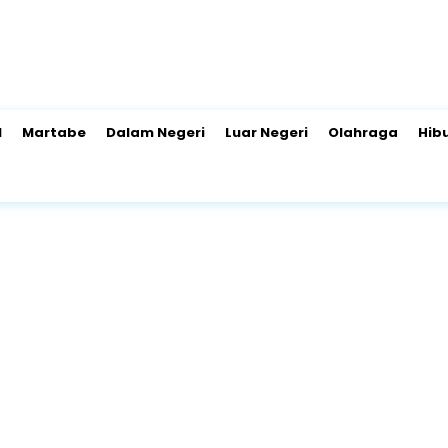
l
Martabe
Dalam Negeri
Luar Negeri
Olahraga
Hib