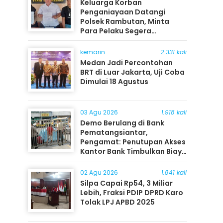
Keluarga Korban
Penganiayaan Datangi
Polsek Rambutan, Minta
Para Pelaku Segera
Ditangkap
kemarin
2.331 kali
Medan Jadi Percontohan
BRT di Luar Jakarta, Uji Coba
Dimulai 18 Agustus
03 Agu 2026
1.918 kali
Demo Berulang di Bank
Pematangsiantar,
Pengamat: Penutupan Akses
Kantor Bank Timbulkan Biaya
Ekonomi bagi Masyarakat
02 Agu 2026
1.841 kali
Silpa Capai Rp54, 3 Miliar
Lebih, Fraksi PDIP DPRD Karo
Tolak LPJ APBD 2025