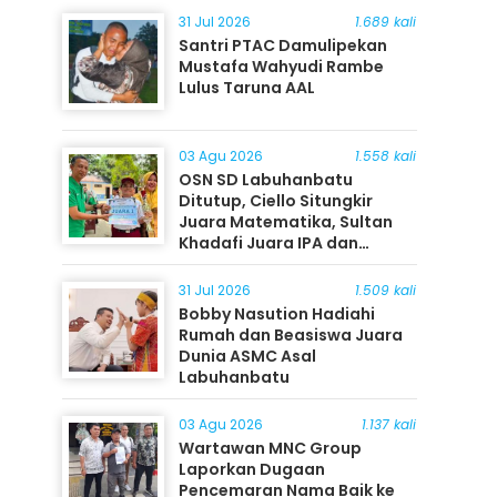
31 Jul 2026
1.689 kali
Santri PTAC Damulipekan
Mustafa Wahyudi Rambe
Lulus Taruna AAL
03 Agu 2026
1.558 kali
OSN SD Labuhanbatu
Ditutup, Ciello Situngkir
Juara Matematika, Sultan
Khadafi Juara IPA dan
Timothy Rangkuti Juara IPS
31 Jul 2026
1.509 kali
Bobby Nasution Hadiahi
Rumah dan Beasiswa Juara
Dunia ASMC Asal
Labuhanbatu
03 Agu 2026
1.137 kali
Wartawan MNC Group
Laporkan Dugaan
Pencemaran Nama Baik ke