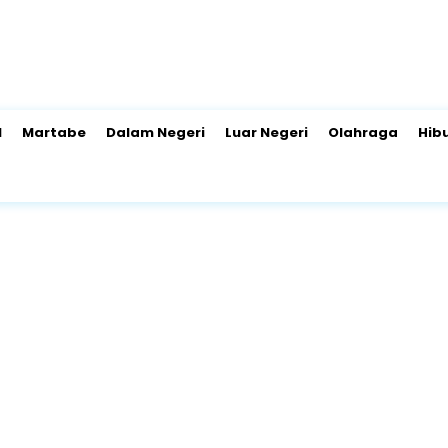
l
Martabe
Dalam Negeri
Luar Negeri
Olahraga
Hib