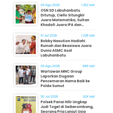
03 Agu 2026
1.362 kali
OSN SD Labuhanbatu
Ditutup, Ciello Situngkir
Juara Matematika, Sultan
Khadafi Juara IPA dan
Timothy Rangkuti Juara IPS
31 Jul 2026
1.338 kali
Bobby Nasution Hadiahi
Rumah dan Beasiswa Juara
Dunia ASMC Asal
Labuhanbatu
03 Agu 2026
986 kali
Wartawan MNC Group
Laporkan Dugaan
Pencemaran Nama Baik ke
Polda Sumut
30 Jul 2026
924 kali
Polsek Panai Hilir Ungkap
Judi Togel di Seiberombang,
Seorang Pria Lanjut Usia