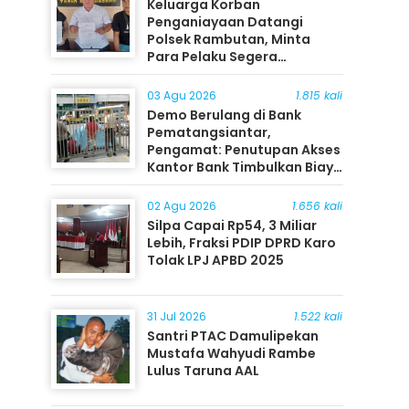
Keluarga Korban
Penganiayaan Datangi
Polsek Rambutan, Minta
Para Pelaku Segera
Ditangkap
03 Agu 2026
1.815 kali
Demo Berulang di Bank
Pematangsiantar,
Pengamat: Penutupan Akses
Kantor Bank Timbulkan Biaya
Ekonomi bagi Masyarakat
02 Agu 2026
1.656 kali
Silpa Capai Rp54, 3 Miliar
Lebih, Fraksi PDIP DPRD Karo
Tolak LPJ APBD 2025
31 Jul 2026
1.522 kali
Santri PTAC Damulipekan
Mustafa Wahyudi Rambe
Lulus Taruna AAL