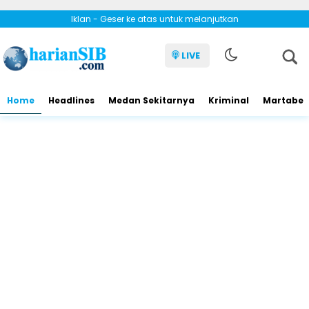
Iklan - Geser ke atas untuk melanjutkan
LIVE
Home
Headlines
Medan Sekitarnya
Kriminal
Martabe