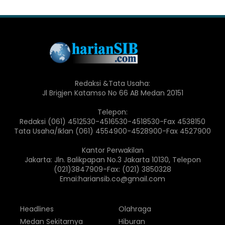
Redaksi &Tata Usaha:
Jl Brigjen Katamso No 66 AB Medan 20151
Telepon:
Redaksi (061) 4512530-4516530-4518530-Fax 4538150
Tata Usaha/Iklan (061) 4554900-4528900-Fax 4527900
Kantor Perwakilan
Jakarta: Jln. Balikpapan No.3 Jakarta 10130, Telepon
(021)3847909-Fax: (021) 3850328
Emai:hariansib.co@gmail.com
Headlines
Olahraga
Medan Sekitarnya
Hiburan