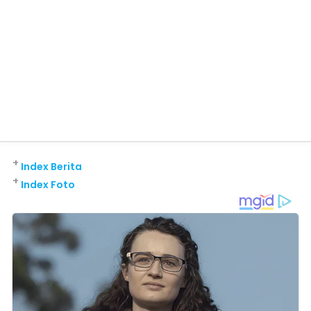
+
Index Berita
+
Index Foto