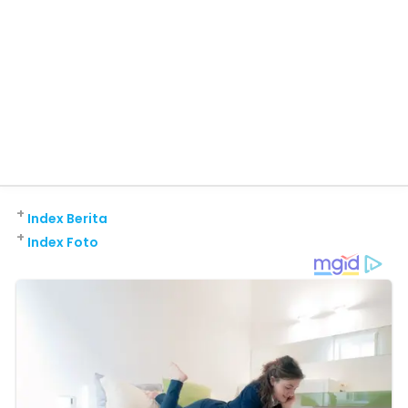
+
Index Berita
+
Index Foto