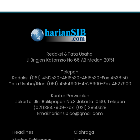
Redaksi &Tata Usaha:
Jl Brigjen Katamso No 66 AB Medan 20151
Telepon:
Redaksi (061) 4512530-4516530-4518530-Fax 4538150
Tata Usaha/Iklan (061) 4554900-4528900-Fax 4527900
Kantor Perwakilan
Jakarta: Jln. Balikpapan No.3 Jakarta 10130, Telepon
(021)3847909-Fax: (021) 3850328
Emai:hariansib.co@gmail.com
Headlines
Olahraga