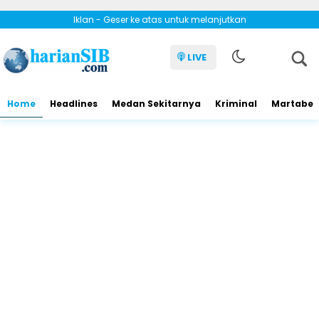
Iklan - Geser ke atas untuk melanjutkan
LIVE
Home
Headlines
Medan Sekitarnya
Kriminal
Martabe