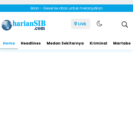
Iklan - Geser ke atas untuk melanjutkan
LIVE
Home
Headlines
Medan Sekitarnya
Kriminal
Martabe