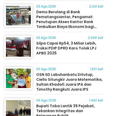
03 Agu 2026
2.124 kali
Demo Berulang di Bank
Pematangsiantar, Pengamat:
Penutupan Akses Kantor Bank
Timbulkan Biaya Ekonomi bagi
Masyarakat
02 Agu 2026
2.066 kali
Silpa Capai Rp54, 3 Miliar Lebih,
Fraksi PDIP DPRD Karo Tolak LPJ
APBD 2025
03 Agu 2026
1.801 kali
OSN SD Labuhanbatu Ditutup,
Ciello Situngkir Juara Matematika,
Sultan Khadafi Juara IPA dan
Timothy Rangkuti Juara IPS
06 Agu 2026
1.492 kali
Bupati Toba Lantik 39 Pejabat,
Tekankan Integritas dan
Pelayanan Publik