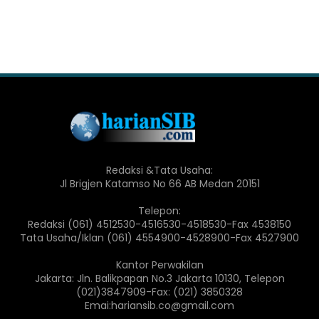
Redaksi &Tata Usaha:
Jl Brigjen Katamso No 66 AB Medan 20151
Telepon:
Redaksi (061) 4512530-4516530-4518530-Fax 4538150
Tata Usaha/Iklan (061) 4554900-4528900-Fax 4527900
Kantor Perwakilan
Jakarta: Jln. Balikpapan No.3 Jakarta 10130, Telepon
(021)3847909-Fax: (021) 3850328
Emai:hariansib.co@gmail.com