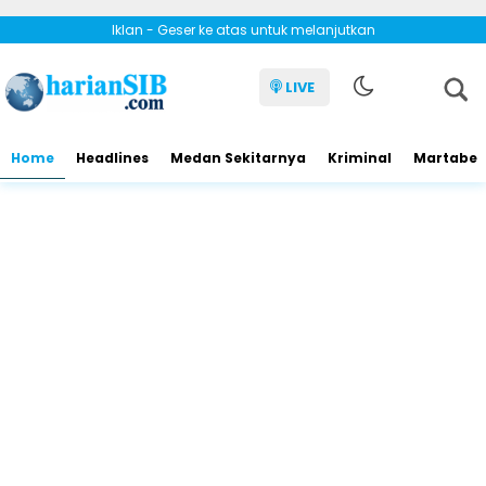
Iklan - Geser ke atas untuk melanjutkan
LIVE
Home
Headlines
Medan Sekitarnya
Kriminal
Martabe