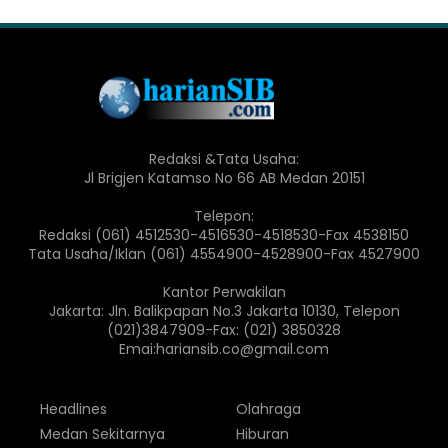
Redaksi &Tata Usaha:
Jl Brigjen Katamso No 66 AB Medan 20151
Telepon:
Redaksi (061) 4512530-4516530-4518530-Fax 4538150
Tata Usaha/Iklan (061) 4554900-4528900-Fax 4527900
Kantor Perwakilan
Jakarta: Jln. Balikpapan No.3 Jakarta 10130, Telepon
(021)3847909-Fax: (021) 3850328
Emai:hariansib.co@gmail.com
Headlines
Olahraga
Medan Sekitarnya
Hiburan