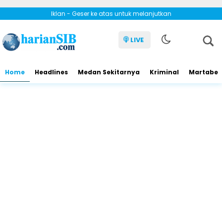
Iklan - Geser ke atas untuk melanjutkan
LIVE
Home
Headlines
Medan Sekitarnya
Kriminal
Martabe