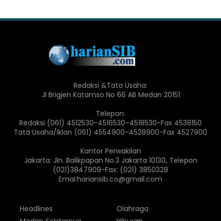
Redaksi &Tata Usaha:
Jl Brigjen Katamso No 66 AB Medan 20151
Telepon:
Redaksi (061) 4512530-4516530-4518530-Fax 4538150
Tata Usaha/Iklan (061) 4554900-4528900-Fax 4527900
Kantor Perwakilan
Jakarta: Jln. Balikpapan No.3 Jakarta 10130, Telepon
(021)3847909-Fax: (021) 3850328
Emai:hariansib.co@gmail.com
Headlines
Olahraga