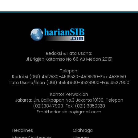
Redaksi &Tata Usaha:
Jl Brigjen Katamso No 66 AB Medan 20151
Telepon:
Redaksi (061) 4512530-4516530-4518530-Fax 4538150
Tata Usaha/Iklan (061) 4554900-4528900-Fax 4527900
Kantor Perwakilan
Jakarta: Jln. Balikpapan No.3 Jakarta 10130, Telepon
(021)3847909-Fax: (021) 3850328
Emai:hariansib.co@gmail.com
Headlines
Olahraga