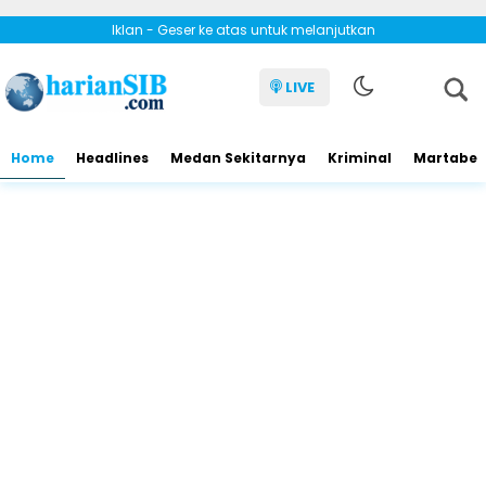
Iklan - Geser ke atas untuk melanjutkan
LIVE
Home
Headlines
Medan Sekitarnya
Kriminal
Martabe