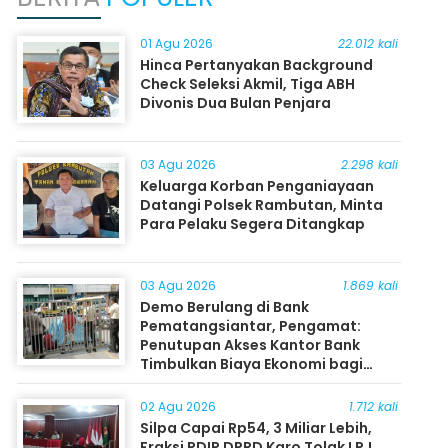
01 Agu 2026
22.012 kali
Hinca Pertanyakan Background
Check Seleksi Akmil, Tiga ABH
Divonis Dua Bulan Penjara
03 Agu 2026
2.298 kali
Keluarga Korban Penganiayaan
Datangi Polsek Rambutan, Minta
Para Pelaku Segera Ditangkap
03 Agu 2026
1.869 kali
Demo Berulang di Bank
Pematangsiantar, Pengamat:
Penutupan Akses Kantor Bank
Timbulkan Biaya Ekonomi bagi
Masyarakat
02 Agu 2026
1.712 kali
Silpa Capai Rp54, 3 Miliar Lebih,
Fraksi PDIP DPRD Karo Tolak LPJ