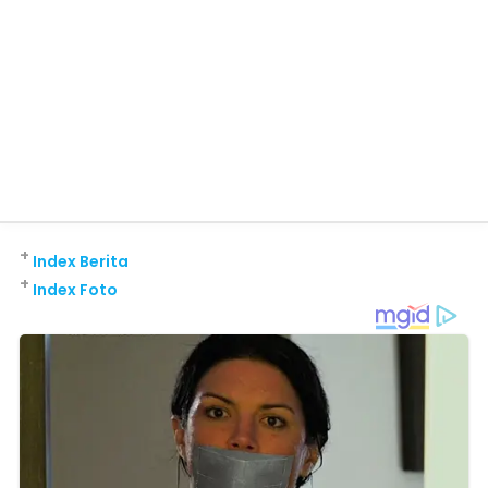
+
Index Berita
+
Index Foto