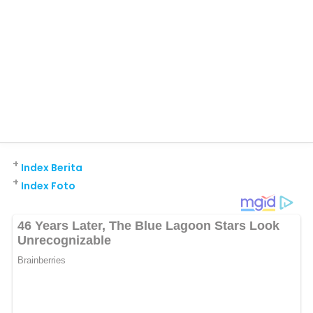
+
Index Berita
+
Index Foto