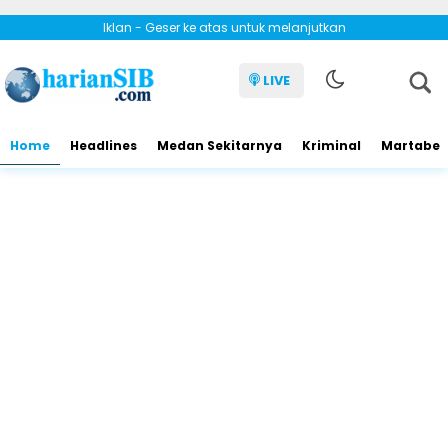
Iklan - Geser ke atas untuk melanjutkan
LIVE
Home
Headlines
Medan Sekitarnya
Kriminal
Martabe