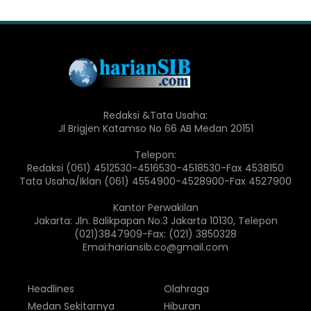
Redaksi &Tata Usaha:
Jl Brigjen Katamso No 66 AB Medan 20151
Telepon:
Redaksi (061) 4512530-4516530-4518530-Fax 4538150
Tata Usaha/Iklan (061) 4554900-4528900-Fax 4527900
Kantor Perwakilan
Jakarta: Jln. Balikpapan No.3 Jakarta 10130, Telepon
(021)3847909-Fax: (021) 3850328
Emai:hariansib.co@gmail.com
Headlines
Olahraga
Medan Sekitarnya
Hiburan