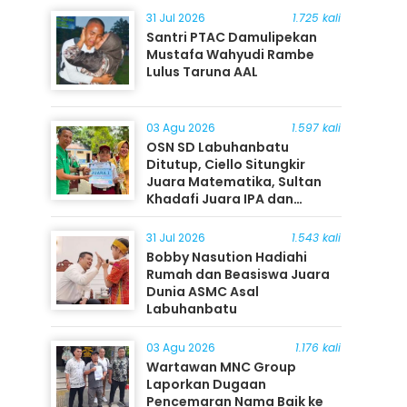
31 Jul 2026
1.725 kali
Santri PTAC Damulipekan
Mustafa Wahyudi Rambe
Lulus Taruna AAL
03 Agu 2026
1.597 kali
OSN SD Labuhanbatu
Ditutup, Ciello Situngkir
Juara Matematika, Sultan
Khadafi Juara IPA dan
Timothy Rangkuti Juara IPS
31 Jul 2026
1.543 kali
Bobby Nasution Hadiahi
Rumah dan Beasiswa Juara
Dunia ASMC Asal
Labuhanbatu
03 Agu 2026
1.176 kali
Wartawan MNC Group
Laporkan Dugaan
Pencemaran Nama Baik ke