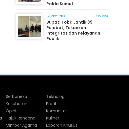
Polda Sumut
17 jam lalu
1.035 kali
Bupati Toba Lantik 39
Pejabat, Tekankan
Integritas dan Pelayanan
Publik
Serbaneka
Teknologi
Kesehatan
Profil
Opini
Komunitas
a
Tajuk Rencana
Kuliner
Mimbar Agama
Laporan Khusus