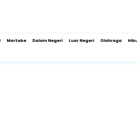
l
Martabe
Dalam Negeri
Luar Negeri
Olahraga
Hib