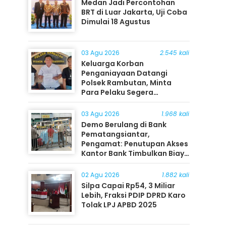
Medan Jadi Percontohan
BRT di Luar Jakarta, Uji Coba
Dimulai 18 Agustus
03 Agu 2026
2.545 kali
Keluarga Korban
Penganiayaan Datangi
Polsek Rambutan, Minta
Para Pelaku Segera
Ditangkap
03 Agu 2026
1.968 kali
Demo Berulang di Bank
Pematangsiantar,
Pengamat: Penutupan Akses
Kantor Bank Timbulkan Biaya
Ekonomi bagi Masyarakat
02 Agu 2026
1.882 kali
Silpa Capai Rp54, 3 Miliar
Lebih, Fraksi PDIP DPRD Karo
Tolak LPJ APBD 2025