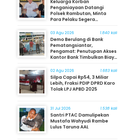
Keluarga Korban
Penganiayaan Datangi
Polsek Rambutan, Minta
Para Pelaku Segera
Ditangkap
03 Agu 2026
1.840 kali
Demo Berulang di Bank
Pematangsiantar,
Pengamat: Penutupan Akses
Kantor Bank Timbulkan Biaya
Ekonomi bagi Masyarakat
02 Agu 2026
1.683 kali
Silpa Capai Rp54, 3 Miliar
Lebih, Fraksi PDIP DPRD Karo
Tolak LPJ APBD 2025
31 Jul 2026
1.538 kali
Santri PTAC Damulipekan
Mustafa Wahyudi Rambe
Lulus Taruna AAL