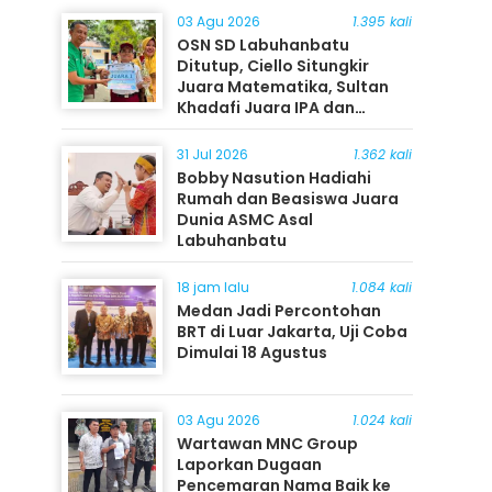
03 Agu 2026
1.395 kali
OSN SD Labuhanbatu
Ditutup, Ciello Situngkir
Juara Matematika, Sultan
Khadafi Juara IPA dan
Timothy Rangkuti Juara IPS
31 Jul 2026
1.362 kali
Bobby Nasution Hadiahi
Rumah dan Beasiswa Juara
Dunia ASMC Asal
Labuhanbatu
18 jam lalu
1.084 kali
Medan Jadi Percontohan
BRT di Luar Jakarta, Uji Coba
Dimulai 18 Agustus
03 Agu 2026
1.024 kali
Wartawan MNC Group
Laporkan Dugaan
Pencemaran Nama Baik ke