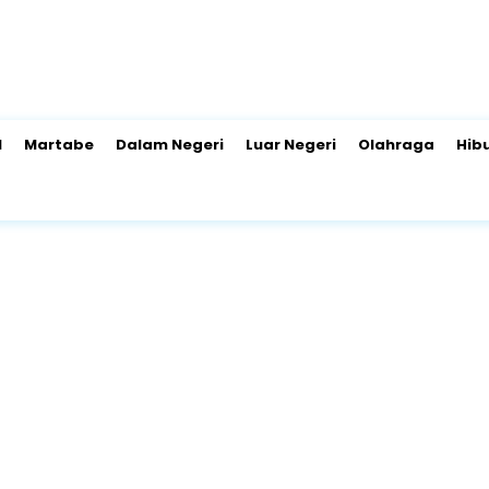
l
Martabe
Dalam Negeri
Luar Negeri
Olahraga
Hib