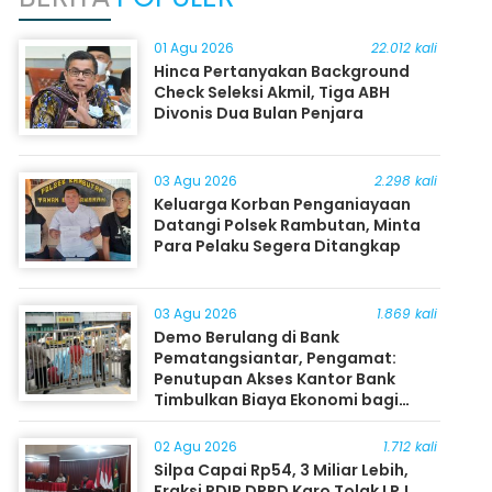
01 Agu 2026
22.012 kali
Hinca Pertanyakan Background
Check Seleksi Akmil, Tiga ABH
Divonis Dua Bulan Penjara
03 Agu 2026
2.298 kali
Keluarga Korban Penganiayaan
Datangi Polsek Rambutan, Minta
Para Pelaku Segera Ditangkap
03 Agu 2026
1.869 kali
Demo Berulang di Bank
Pematangsiantar, Pengamat:
Penutupan Akses Kantor Bank
Timbulkan Biaya Ekonomi bagi
Masyarakat
02 Agu 2026
1.712 kali
Silpa Capai Rp54, 3 Miliar Lebih,
Fraksi PDIP DPRD Karo Tolak LPJ