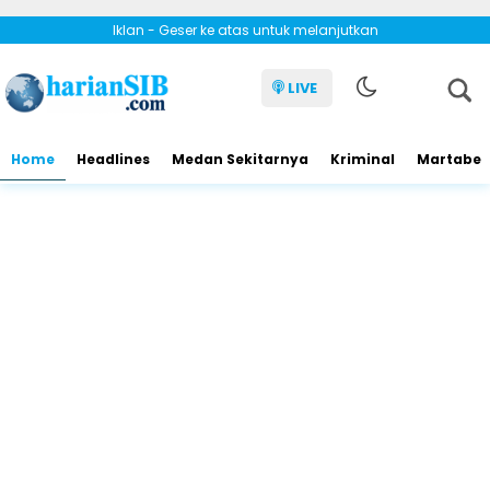
Iklan - Geser ke atas untuk melanjutkan
LIVE
Home
Headlines
Medan Sekitarnya
Kriminal
Martabe