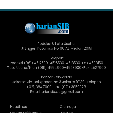
Redaksi &Tata Usaha:
Jl Brigjen Katamso No 66 AB Medan 20151
Telepon:
Redaksi (061) 4512530-4516530-4518530-Fax 4538150
Tata Usaha/Iklan (061) 4554900-4528900-Fax 4527900
Kantor Perwakilan
Jakarta: Jln. Balikpapan No.3 Jakarta 10130, Telepon
(021)3847909-Fax: (021) 3850328
Emai:hariansib.co@gmail.com
Headlines
Olahraga