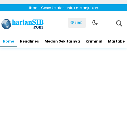
Iklan - Geser ke atas untuk melanjutkan
LIVE
Home
Headlines
Medan Sekitarnya
Kriminal
Martabe