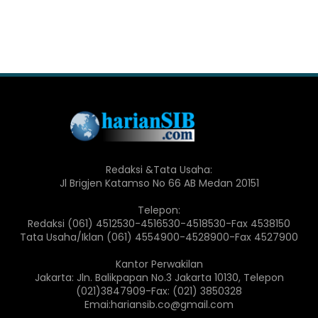
Redaksi &Tata Usaha:
Jl Brigjen Katamso No 66 AB Medan 20151
Telepon:
Redaksi (061) 4512530-4516530-4518530-Fax 4538150
Tata Usaha/Iklan (061) 4554900-4528900-Fax 4527900
Kantor Perwakilan
Jakarta: Jln. Balikpapan No.3 Jakarta 10130, Telepon
(021)3847909-Fax: (021) 3850328
Emai:hariansib.co@gmail.com