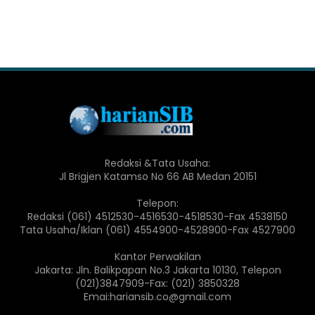
Redaksi &Tata Usaha:
Jl Brigjen Katamso No 66 AB Medan 20151
Telepon:
Redaksi (061) 4512530-4516530-4518530-Fax 4538150
Tata Usaha/Iklan (061) 4554900-4528900-Fax 4527900
Kantor Perwakilan
Jakarta: Jln. Balikpapan No.3 Jakarta 10130, Telepon
(021)3847909-Fax: (021) 3850328
Emai:hariansib.co@gmail.com