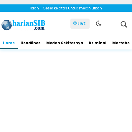
Iklan - Geser ke atas untuk melanjutkan
LIVE
Home
Headlines
Medan Sekitarnya
Kriminal
Martabe