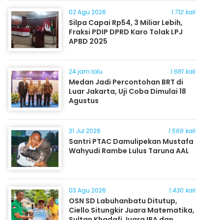
Masyarakat
02 Agu 2026
1.712 kali
Silpa Capai Rp54, 3 Miliar Lebih,
Fraksi PDIP DPRD Karo Tolak LPJ
APBD 2025
24 jam lalu
1.681 kali
Medan Jadi Percontohan BRT di
Luar Jakarta, Uji Coba Dimulai 18
Agustus
31 Jul 2026
1.569 kali
Santri PTAC Damulipekan Mustafa
Wahyudi Rambe Lulus Taruna AAL
03 Agu 2026
1.430 kali
OSN SD Labuhanbatu Ditutup,
Ciello Situngkir Juara Matematika,
Sultan Khadafi Juara IPA dan