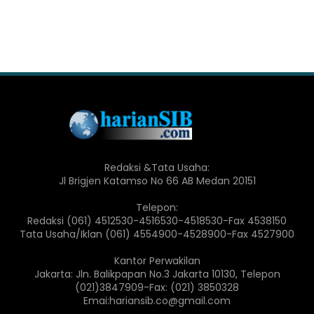
Redaksi &Tata Usaha:
Jl Brigjen Katamso No 66 AB Medan 20151
Telepon:
Redaksi (061) 4512530-4516530-4518530-Fax 4538150
Tata Usaha/Iklan (061) 4554900-4528900-Fax 4527900
Kantor Perwakilan
Jakarta: Jln. Balikpapan No.3 Jakarta 10130, Telepon
(021)3847909-Fax: (021) 3850328
Emai:hariansib.co@gmail.com