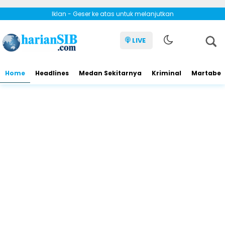
Iklan - Geser ke atas untuk melanjutkan
LIVE
Home
Headlines
Medan Sekitarnya
Kriminal
Martabe