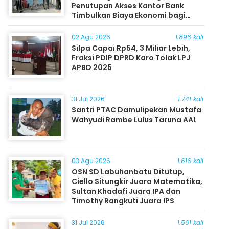
Penutupan Akses Kantor Bank
Timbulkan Biaya Ekonomi bagi
Masyarakat
02 Agu 2026
1.896 kali
Silpa Capai Rp54, 3 Miliar Lebih,
Fraksi PDIP DPRD Karo Tolak LPJ
APBD 2025
31 Jul 2026
1.741 kali
Santri PTAC Damulipekan Mustafa
Wahyudi Rambe Lulus Taruna AAL
03 Agu 2026
1.616 kali
OSN SD Labuhanbatu Ditutup,
Ciello Situngkir Juara Matematika,
Sultan Khadafi Juara IPA dan
Timothy Rangkuti Juara IPS
31 Jul 2026
1.561 kali