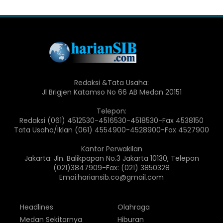
Redaksi &Tata Usaha:
Jl Brigjen Katamso No 66 AB Medan 20151
Telepon:
Redaksi (061) 4512530-4516530-4518530-Fax 4538150
Tata Usaha/Iklan (061) 4554900-4528900-Fax 4527900
Kantor Perwakilan
Jakarta: Jln. Balikpapan No.3 Jakarta 10130, Telepon
(021)3847909-Fax: (021) 3850328
Emai:hariansib.co@gmail.com
Headlines
Olahraga
Medan Sekitarnya
Hiburan