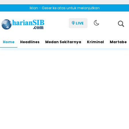
Iklan - Geser ke atas untuk melanjutkan
LIVE
Home
Headlines
Medan Sekitarnya
Kriminal
Martabe