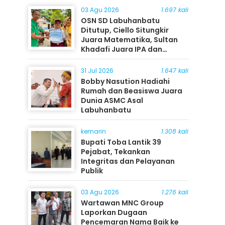
03 Agu 2026
1.697 kali
OSN SD Labuhanbatu
Ditutup, Ciello Situngkir
Juara Matematika, Sultan
Khadafi Juara IPA dan
Timothy Rangkuti Juara IPS
31 Jul 2026
1.647 kali
Bobby Nasution Hadiahi
Rumah dan Beasiswa Juara
Dunia ASMC Asal
Labuhanbatu
kemarin
1.308 kali
Bupati Toba Lantik 39
Pejabat, Tekankan
Integritas dan Pelayanan
Publik
03 Agu 2026
1.276 kali
Wartawan MNC Group
Laporkan Dugaan
Pencemaran Nama Baik ke