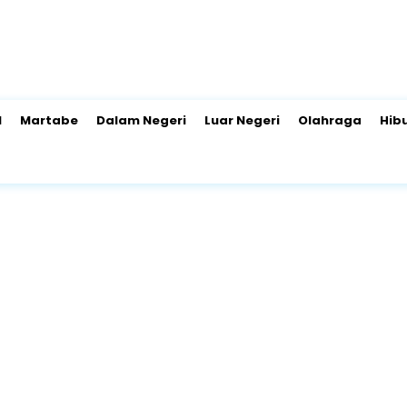
l
Martabe
Dalam Negeri
Luar Negeri
Olahraga
Hib