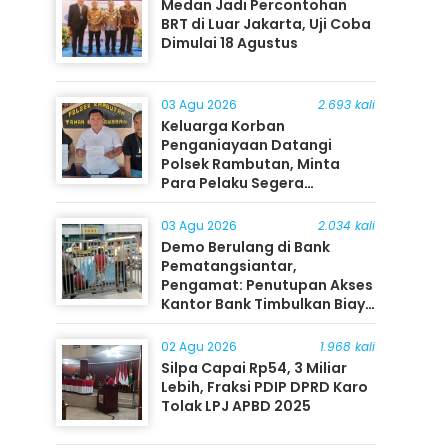
Medan Jadi Percontohan
BRT di Luar Jakarta, Uji Coba
Dimulai 18 Agustus
03 Agu 2026
2.693 kali
Keluarga Korban
Penganiayaan Datangi
Polsek Rambutan, Minta
Para Pelaku Segera
Ditangkap
03 Agu 2026
2.034 kali
Demo Berulang di Bank
Pematangsiantar,
Pengamat: Penutupan Akses
Kantor Bank Timbulkan Biaya
Ekonomi bagi Masyarakat
02 Agu 2026
1.968 kali
Silpa Capai Rp54, 3 Miliar
Lebih, Fraksi PDIP DPRD Karo
Tolak LPJ APBD 2025