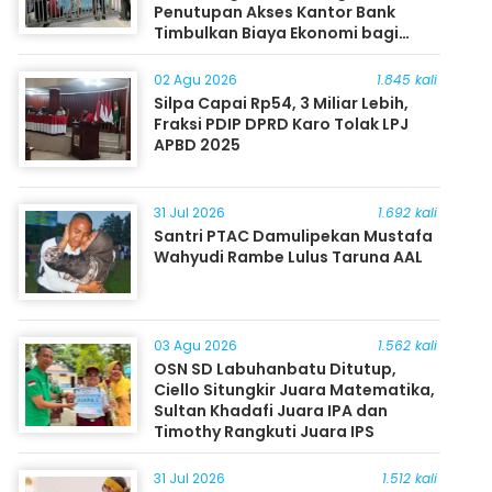
Penutupan Akses Kantor Bank
Timbulkan Biaya Ekonomi bagi
Masyarakat
02 Agu 2026
1.845 kali
Silpa Capai Rp54, 3 Miliar Lebih,
Fraksi PDIP DPRD Karo Tolak LPJ
APBD 2025
31 Jul 2026
1.692 kali
Santri PTAC Damulipekan Mustafa
Wahyudi Rambe Lulus Taruna AAL
03 Agu 2026
1.562 kali
OSN SD Labuhanbatu Ditutup,
Ciello Situngkir Juara Matematika,
Sultan Khadafi Juara IPA dan
Timothy Rangkuti Juara IPS
31 Jul 2026
1.512 kali