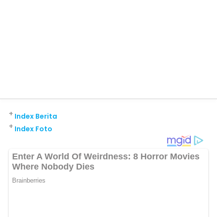
+
Index Berita
+
Index Foto