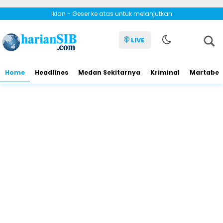
Iklan - Geser ke atas untuk melanjutkan
LIVE
Home
Headlines
Medan Sekitarnya
Kriminal
Martabe