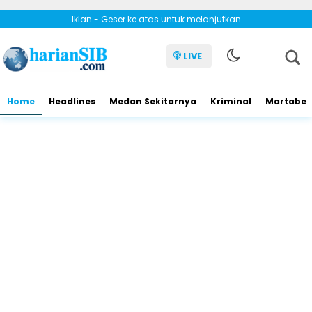
Iklan - Geser ke atas untuk melanjutkan
LIVE
Home
Headlines
Medan Sekitarnya
Kriminal
Martabe