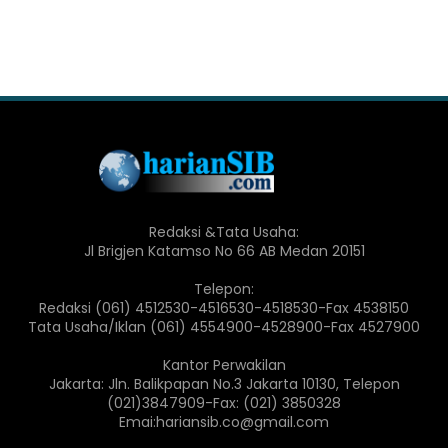
Redaksi &Tata Usaha:
Jl Brigjen Katamso No 66 AB Medan 20151
Telepon:
Redaksi (061) 4512530-4516530-4518530-Fax 4538150
Tata Usaha/Iklan (061) 4554900-4528900-Fax 4527900
Kantor Perwakilan
Jakarta: Jln. Balikpapan No.3 Jakarta 10130, Telepon
(021)3847909-Fax: (021) 3850328
Emai:hariansib.co@gmail.com