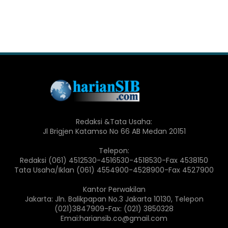
Redaksi &Tata Usaha:
Jl Brigjen Katamso No 66 AB Medan 20151
Telepon:
Redaksi (061) 4512530-4516530-4518530-Fax 4538150
Tata Usaha/Iklan (061) 4554900-4528900-Fax 4527900
Kantor Perwakilan
Jakarta: Jln. Balikpapan No.3 Jakarta 10130, Telepon
(021)3847909-Fax: (021) 3850328
Emai:hariansib.co@gmail.com