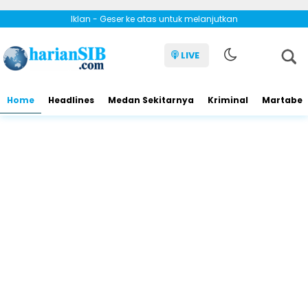
Iklan - Geser ke atas untuk melanjutkan
LIVE
Home
Headlines
Medan Sekitarnya
Kriminal
Martabe