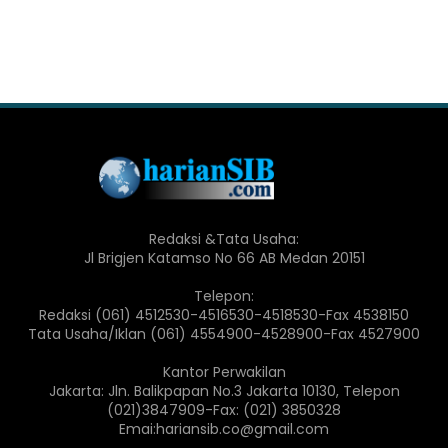
Redaksi &Tata Usaha:
Jl Brigjen Katamso No 66 AB Medan 20151
Telepon:
Redaksi (061) 4512530-4516530-4518530-Fax 4538150
Tata Usaha/Iklan (061) 4554900-4528900-Fax 4527900
Kantor Perwakilan
Jakarta: Jln. Balikpapan No.3 Jakarta 10130, Telepon
(021)3847909-Fax: (021) 3850328
Emai:hariansib.co@gmail.com