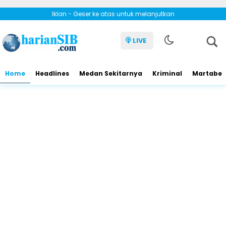
Iklan - Geser ke atas untuk melanjutkan
LIVE
Home
Headlines
Medan Sekitarnya
Kriminal
Martabe