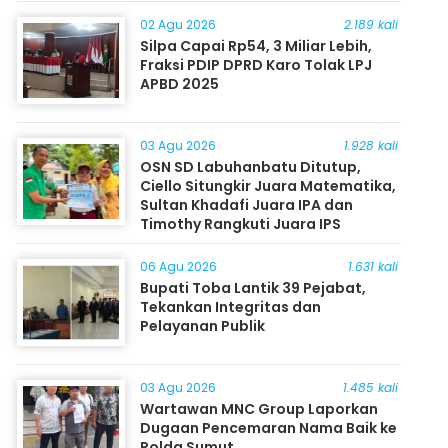
Masyarakat
02 Agu 2026
2.189 kali
Silpa Capai Rp54, 3 Miliar Lebih,
Fraksi PDIP DPRD Karo Tolak LPJ
APBD 2025
03 Agu 2026
1.928 kali
OSN SD Labuhanbatu Ditutup,
Ciello Situngkir Juara Matematika,
Sultan Khadafi Juara IPA dan
Timothy Rangkuti Juara IPS
06 Agu 2026
1.631 kali
Bupati Toba Lantik 39 Pejabat,
Tekankan Integritas dan
Pelayanan Publik
03 Agu 2026
1.485 kali
Wartawan MNC Group Laporkan
Dugaan Pencemaran Nama Baik ke
Polda Sumut