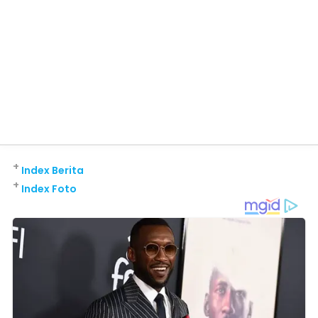
+
Index Berita
+
Index Foto