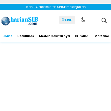
Iklan - Geser ke atas untuk melanjutkan
LIVE
Home
Headlines
Medan Sekitarnya
Kriminal
Martabe