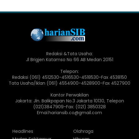
Redaksi &Tata Usaha:
Jl Brigjen Katamso No 66 AB Medan 20151
Telepon:
Redaksi (061) 4512530-4516530-4518530-Fax 4538150
Tata Usaha/Iklan (061) 4554900-4528900-Fax 4527900
Kantor Perwakilan
Jakarta: Jln. Balikpapan No.3 Jakarta 10130, Telepon
(021)3847909-Fax: (021) 3850328
Emai:hariansib.co@gmail.com
Headlines
Olahraga