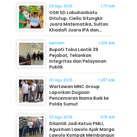
03 Agu 2026
1.711 kali
OSN SD Labuhanbatu
Ditutup, Ciello Situngkir
Juara Matematika, Sultan
Khadafi Juara IPA dan
Timothy Rangkuti Juara IPS
kemarin
1.326 kali
Bupati Toba Lantik 39
Pejabat, Tekankan
Integritas dan Pelayanan
Publik
03 Agu 2026
1.287 kali
Wartawan MNC Group
Laporkan Dugaan
Pencemaran Nama Baik ke
Polda Sumut
03 Agu 2026
978 kali
Dilantik Jadi Ketua PMLI,
Agusman Lawolo Ajak Marga
Lawolo Kompak Membangun