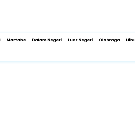
l
Martabe
Dalam Negeri
Luar Negeri
Olahraga
Hib