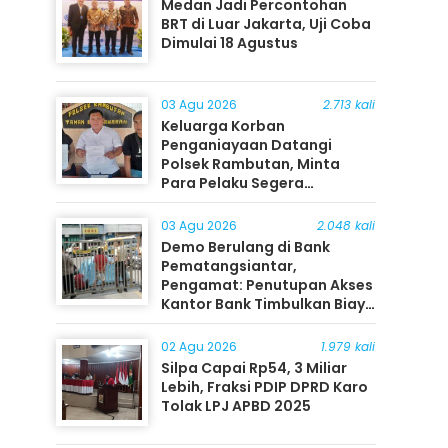
Medan Jadi Percontohan
BRT di Luar Jakarta, Uji Coba
Dimulai 18 Agustus
03 Agu 2026
2.713 kali
Keluarga Korban
Penganiayaan Datangi
Polsek Rambutan, Minta
Para Pelaku Segera
Ditangkap
03 Agu 2026
2.048 kali
Demo Berulang di Bank
Pematangsiantar,
Pengamat: Penutupan Akses
Kantor Bank Timbulkan Biaya
Ekonomi bagi Masyarakat
02 Agu 2026
1.979 kali
Silpa Capai Rp54, 3 Miliar
Lebih, Fraksi PDIP DPRD Karo
Tolak LPJ APBD 2025