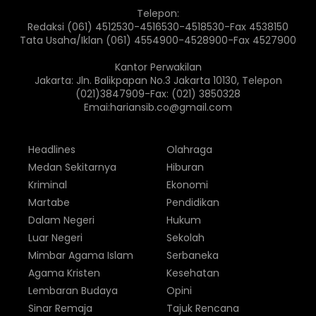
Telepon:
Redaksi (061) 4512530-4516530-4518530-Fax 4538150
Tata Usaha/Iklan (061) 4554900-4528900-Fax 4527900
Kantor Perwakilan
Jakarta: Jln. Balikpapan No.3 Jakarta 10130, Telepon
(021)3847909-Fax: (021) 3850328
Emai:hariansib.co@gmail.com
Headlines
Olahraga
Medan Sekitarnya
Hiburan
Kriminal
Ekonomi
Martabe
Pendidikan
Dalam Negeri
Hukum
Luar Negeri
Sekolah
Mimbar Agama Islam
Serbaneka
Agama Kristen
Kesehatan
Lembaran Budaya
Opini
Sinar Remaja
Tajuk Rencana