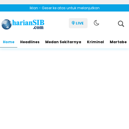
Iklan - Geser ke atas untuk melanjutkan
LIVE
Home
Headlines
Medan Sekitarnya
Kriminal
Martabe