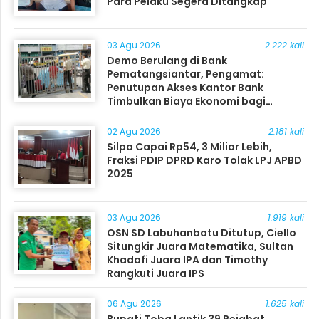
Para Pelaku Segera Ditangkap
03 Agu 2026
2.222 kali
Demo Berulang di Bank
Pematangsiantar, Pengamat:
Penutupan Akses Kantor Bank
Timbulkan Biaya Ekonomi bagi
Masyarakat
02 Agu 2026
2.181 kali
Silpa Capai Rp54, 3 Miliar Lebih,
Fraksi PDIP DPRD Karo Tolak LPJ APBD
2025
03 Agu 2026
1.919 kali
OSN SD Labuhanbatu Ditutup, Ciello
Situngkir Juara Matematika, Sultan
Khadafi Juara IPA dan Timothy
Rangkuti Juara IPS
06 Agu 2026
1.625 kali