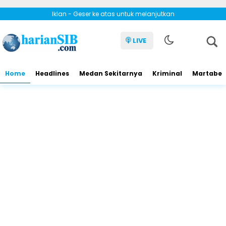
Iklan - Geser ke atas untuk melanjutkan
LIVE
Home
Headlines
Medan Sekitarnya
Kriminal
Martabe