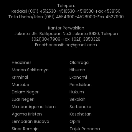
Telepon:
Redaksi (061) 4512530-4516530-4518530-Fax 4538150
Tata Usaha/Iklan (061) 4554900-4528900-Fax 4527900
Kantor Perwakilan
Jakarta: Jln. Balikpapan No.3 Jakarta 10130, Telepon
(021)3847909-Fax: (021) 3850328
Emai:hariansib.co@gmail.com
Headlines
Olahraga
Medan Sekitarnya
Hiburan
Kriminal
Ekonomi
Martabe
Pendidikan
Dalam Negeri
Hukum
Luar Negeri
Sekolah
Mimbar Agama Islam
Serbaneka
Agama Kristen
Kesehatan
Lembaran Budaya
Opini
Sinar Remaja
Tajuk Rencana