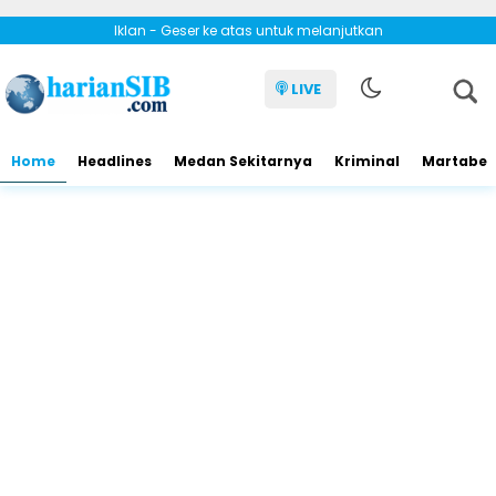
Iklan - Geser ke atas untuk melanjutkan
LIVE
Home
Headlines
Medan Sekitarnya
Kriminal
Martabe