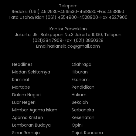
Telepon:
Redaksi (061) 4512530-4516530-4518530-Fax 4538150
Tata Usaha/Iklan (061) 4554900-4528900-Fax 4527900
Kantor Perwakilan
Jakarta: Jln. Balikpapan No.3 Jakarta 10130, Telepon
(021)3847909-Fax: (021) 3850328
Emai:hariansib.co@gmail.com
Headlines
Olahraga
Medan Sekitarnya
Hiburan
Kriminal
Ekonomi
Martabe
Pendidikan
Dalam Negeri
Hukum
Luar Negeri
Sekolah
Mimbar Agama Islam
Serbaneka
Agama Kristen
Kesehatan
Lembaran Budaya
Opini
Sinar Remaja
Tajuk Rencana