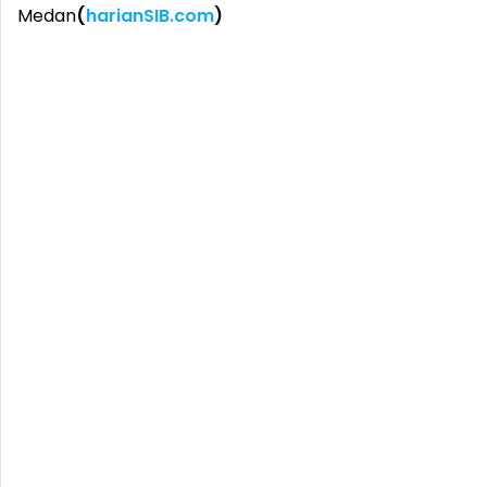
Medan
(
harianSIB.com
)