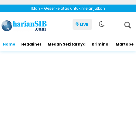
Iklan - Geser ke atas untuk melanjutkan
LIVE
Home
Headlines
Medan Sekitarnya
Kriminal
Martabe