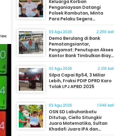
Keluarga Korban
Penganiayaan Datangi
Polsek Rambutan, Minta
Para Pelaku Segera
Ditangkap
03 Agu 2026
2.256 kali
view
Demo Berulang di Bank
Pematangsiantar,
Pengamat: Penutupan Akses
Kantor Bank Timbulkan Biaya
Ekonomi bagi Masyarakat
02 Agu 2026
2.218 kali
Silpa Capai Rp54, 3 Miliar
Lebih, Fraksi PDIP DPRD Karo
Tolak LPJ APBD 2025
03 Agu 2026
1.946 kali
OSN SD Labuhanbatu
Ditutup, Ciello Situngkir
Juara Matematika, Sultan
Khadafi Juara IPA dan
Timothy Rangkuti Juara IPS