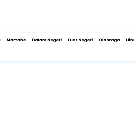
l
Martabe
Dalam Negeri
Luar Negeri
Olahraga
Hib