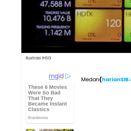
Ilustrasi IHSG
Medan
(
harianSIB