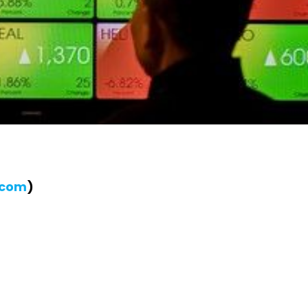
.com
)