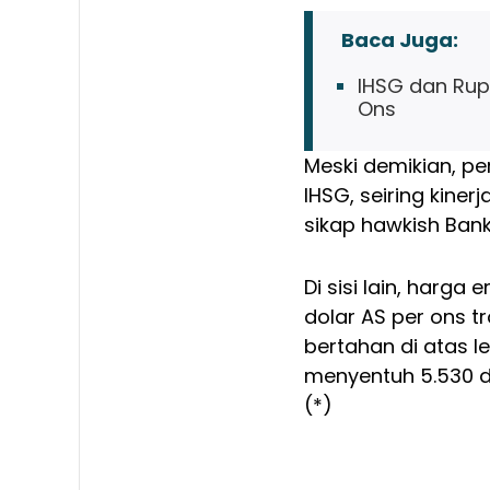
Baca Juga:
IHSG dan Rupi
Ons
Meski demikian, p
IHSG, seiring kine
sikap hawkish Bank
Di sisi lain, harga 
dolar AS per ons t
bertahan di atas l
menyentuh 5.530 d
(*)