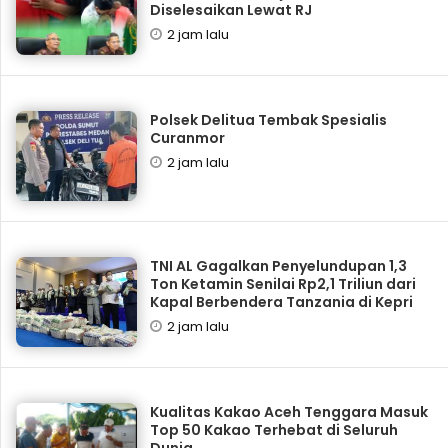
Diselesaikan Lewat RJ
2 jam lalu
Polsek Delitua Tembak Spesialis
Curanmor
2 jam lalu
TNI AL Gagalkan Penyelundupan 1,3
Ton Ketamin Senilai Rp2,1 Triliun dari
Kapal Berbendera Tanzania di Kepri
2 jam lalu
Kualitas Kakao Aceh Tenggara Masuk
Top 50 Kakao Terhebat di Seluruh
Dunia