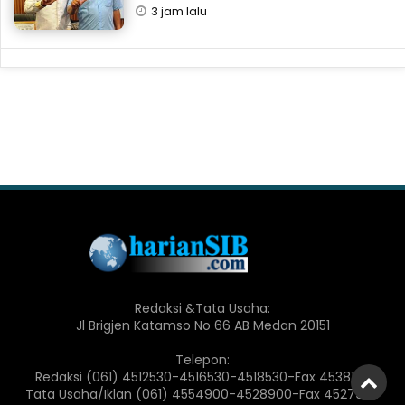
3 jam lalu
Redaksi &Tata Usaha:
Jl Brigjen Katamso No 66 AB Medan 20151
Telepon:
Redaksi (061) 4512530-4516530-4518530-Fax 4538150
Tata Usaha/Iklan (061) 4554900-4528900-Fax 4527900