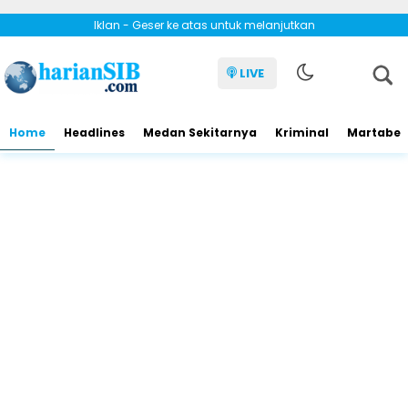
Iklan - Geser ke atas untuk melanjutkan
LIVE
Home
Headlines
Medan Sekitarnya
Kriminal
Martabe