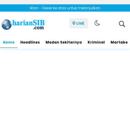
Iklan - Geser ke atas untuk melanjutkan
LIVE
Home
Headlines
Medan Sekitarnya
Kriminal
Martabe