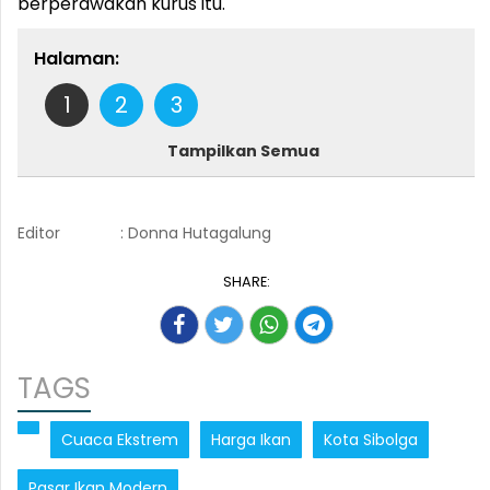
berperawakan kurus itu.
Halaman:
1
2
3
Tampilkan Semua
Editor
: Donna Hutagalung
SHARE:
TAGS
Cuaca Ekstrem
Harga Ikan
Kota Sibolga
Pasar Ikan Modern